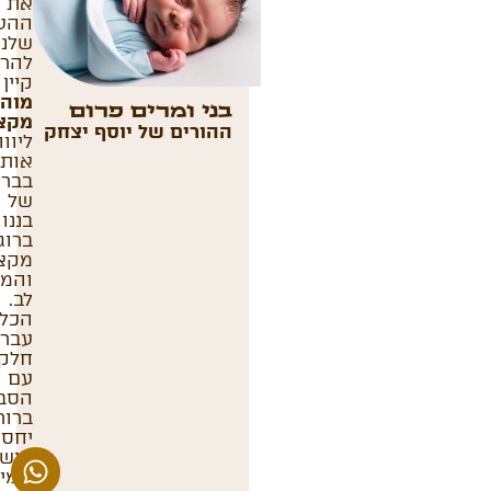
את
ההע
שלנו
להר
קיין
מוהל
בני ומרים פרום
מקצו
ההורים של יוסף יצחק
ליוו
אותנ
בברי
של
בננו
ברוג
מקצו
והמו
לב.
הכל
עבר
חלק,
עם
הסב
ברור
יחס
אישי
וזמי