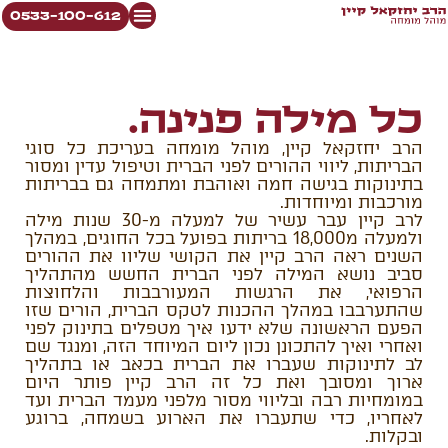
0533-100-612
כל מילה פנינה.
הרב יחזקאל קיין, מוהל מומחה בעריכת כל סוגי
הבריתות, ליווי ההורים לפני הברית וטיפול עדין ומסור
בתינוקות בגישה חמה ואוהבת ומתמחה גם בבריתות
מורכבות ומיוחדות.
לרב קיין עבר עשיר של למעלה מ-30 שנות מילה
ולמעלה מ18,000 בריתות בפועל בכל החוגים, במהלך
השנים ראה הרב קיין את הקושי שליוו את ההורים
סביב נושא המילה לפני הברית החשש מהתהליך
הרפואי, את הרגשות המעורבבות והלחוצות
שהתערבבו במהלך ההכנות לטקס הברית, הורים שזו
הפעם הראשונה שלא ידעו איך מטפלים בתינוק לפני
ואחרי ואיך להתכונן נכון ליום המיוחד הזה, ומנגד שם
לב לתינוקות שעברו את הברית בכאב או בתהליך
ארוך ומסובך ואת כל זה הרב קיין פותר היום
במומחיות רבה ובליווי מסור מלפני מעמד הברית ועד
לאחריו, כדי שתעברו את הארוע בשמחה, ברוגע
ובקלות.