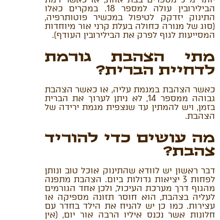
הבילירובין עולה למספר 18. במקרים כאלו
התינוק יזדקק לטיפול במכשיר פוטותרפיה,
(סוג של מנורה כחולה בעלת קרני אור מיוחדות
המסייעות לגוף לפרק את הבילירובין העודף).
מתי הצהבת גורמת
לדחיית הברית?
כאשר הצהבת במגמת עליה, או כאשר הצהבת
גבוהה ממספר 14, לא ניתן לערוך את הברית
בזמן, ויש להמתין עד שנצפית מגמת ירידה של
הצהבת.
מה עושים כדי להוריד
צהבת?
דבר ראשון יש לוודא שהתינוק אוכל טוב ונותן
לפחות 3 יציאות גדולות ביום. הצהבת מתפנה
מהגוף דרך מערכת העיכול, ולכן אחד הגורמים
לעליה בצהבת, הוא חוסר תזונה מספיקה או
עצירות. כמו כן יש להניח את הילד בחדר עם
חלונות אשר נכנס איליו הרבה אור יום, (אין