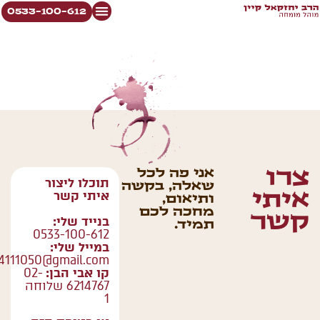
0533-100-612
צרו
אני פה לכל
תוכלו ליצור
שאלה, בקשה
איתי קשר
איתי
ותיאום,
מחכה לכם
קשר
בנייד שלי:
תמיד.
0533-100-612
במייל שלי:
4111050@gmail.com
קו אבי הבן:
02-
6214767 שלוחה
1